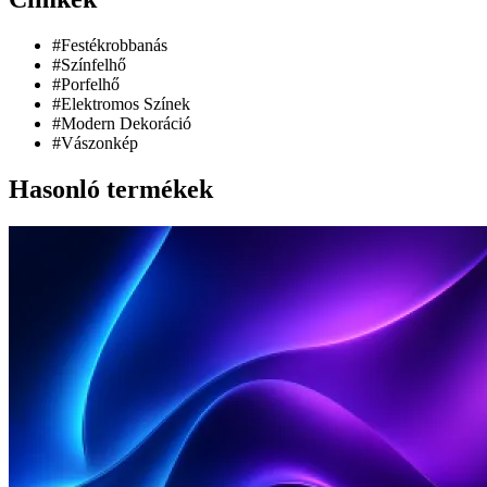
#Festékrobbanás
#Színfelhő
#Porfelhő
#Elektromos Színek
#Modern Dekoráció
#Vászonkép
Hasonló termékek