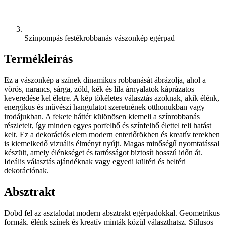
Színpompás festékrobbanás vászonkép egérpad
Termékleírás
Ez a vászonkép a színek dinamikus robbanását ábrázolja, ahol a
vörös, narancs, sárga, zöld, kék és lila árnyalatok káprázatos
keveredése kel életre. A kép tökéletes választás azoknak, akik élénk,
energikus és művészi hangulatot szeretnének otthonukban vagy
irodájukban. A fekete háttér különösen kiemeli a színrobbanás
részleteit, így minden egyes porfelhő és színfelhő élettel teli hatást
kelt. Ez a dekorációs elem modern enteriőrökben és kreatív terekben
is kiemelkedő vizuális élményt nyújt. Magas minőségű nyomtatással
készült, amely élénkséget és tartósságot biztosít hosszú időn át.
Ideális választás ajándéknak vagy egyedi kültéri és beltéri
dekorációnak.
Absztrakt
Dobd fel az asztalodat modern absztrakt egérpadokkal. Geometrikus
formák, élénk színek és kreatív minták közül választhatsz. Stílusos