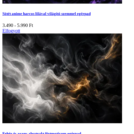
Sötét anime harcos lilával világító szemmel egérpad
3.490 - 5.990
Ft
Elfogyott
Fehér és arany absztrakt füstmotívum egérpad