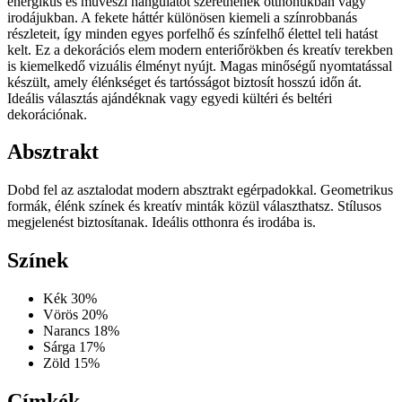
energikus és művészi hangulatot szeretnének otthonukban vagy
irodájukban. A fekete háttér különösen kiemeli a színrobbanás
részleteit, így minden egyes porfelhő és színfelhő élettel teli hatást
kelt. Ez a dekorációs elem modern enteriőrökben és kreatív terekben
is kiemelkedő vizuális élményt nyújt. Magas minőségű nyomtatással
készült, amely élénkséget és tartósságot biztosít hosszú időn át.
Ideális választás ajándéknak vagy egyedi kültéri és beltéri
dekorációnak.
Absztrakt
Dobd fel az asztalodat modern absztrakt egérpadokkal. Geometrikus
formák, élénk színek és kreatív minták közül választhatsz. Stílusos
megjelenést biztosítanak. Ideális otthonra és irodába is.
Színek
Kék
30%
Vörös
20%
Narancs
18%
Sárga
17%
Zöld
15%
Címkék