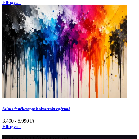
Elfogyott
Színes festékcseppek absztrakt egérpad
3.490 - 5.990
Ft
Elfogyott
Iratkozz fel hírlevelünkre!