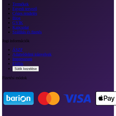
Termékek
Egyedi tervező
Céges rendelés
Blog
GYIK
Kapcsolat
Szállítás és fizetés
Jogi információk
ÁSZF
Adatvédelmi irányelvek
Impresszum
Elállás
Sütik kezelése
Fizetési módok