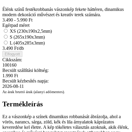
Élénk színű festékrobbanás vászonkép fekete háttéren, dinamikus
modern dekoráció művészet és kreatív terek számára.
3.490 - 5.990
Ft
Egérpad méret
XS (230x190x2,5mm)
S (265x190x3mm)
L (405x285x3mm)
3.490
Ft/db
Elfogyott
Cikkszám:
100160
Becsült szállítási költség:
1.990 Ft
Becsült kézbesítés napja:
2026-08-11
Az árak bruttó árak (alanyi adómentes).
Termékleírás
Ez a vászonkép a színek dinamikus robbanását ábrázolja, ahol a
vörös, narancs, sárga, zöld, kék és lila árnyalatok káprázatos
keveredése kel életre. A kép tökéletes választás azoknak, akik élénk,