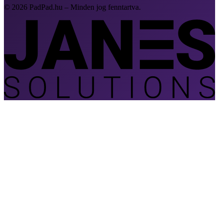
© 2026 PadPad.hu – Minden jog fenntartva.