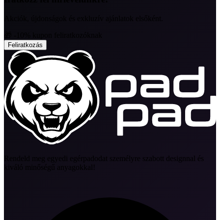
Akciók, újdonságok és exkluzív ajánlatok elsőként.
🎁 -10% kupon feliratkozóknak
Feliratkozás
Rendeld meg egyedi egérpadodat személyre szabott designnal és
kiváló minőségű anyagokkal!