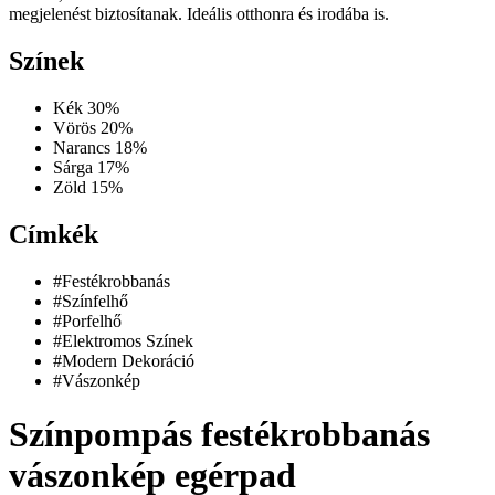
megjelenést biztosítanak. Ideális otthonra és irodába is.
Színek
Kék
30%
Vörös
20%
Narancs
18%
Sárga
17%
Zöld
15%
Címkék
#Festékrobbanás
#Színfelhő
#Porfelhő
#Elektromos Színek
#Modern Dekoráció
#Vászonkép
Színpompás festékrobbanás
vászonkép egérpad