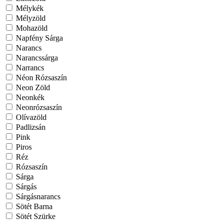
Mélykék
Mélyzöld
Mohazöld
Napfény Sárga
Narancs
Narancssárga
Narrancs
Néon Rózsaszín
Neon Zöld
Neonkék
Neonrózsaszín
Olívazöld
Padlizsán
Pink
Piros
Réz
Rózsaszín
Sárga
Sárgás
Sárgásnarancs
Sötét Barna
Sötét Szürke