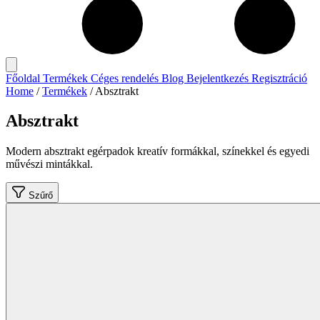
Főoldal
Termékek
Céges rendelés
Blog
Bejelentkezés
Regisztráció
Home
/
Termékek
/
Absztrakt
Absztrakt
Modern absztrakt egérpadok kreatív formákkal, színekkel és egyedi
művészi mintákkal.
Szűrő