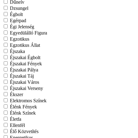
Dűneív
Dzsungel
Égbolt
Egérpad
Égi Jelenség
Egyedülálló Figura
Egzotikus
Egzotikus Állat
Éjszaka
Éjszakai Égbolt
Éjszakai Fények
Éjszakai Pálya
Éjszakai Táj
Éjszakai Város
Éjszakai Verseny
Ékszer
Elektromos Színek
Élénk Fények
Élénk Színek
Életfa
Ellenfél
Élő Közvetítés
Energetikus