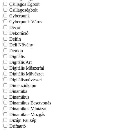
Csillagos Égbolt
Csillagoségbolt
Cyberpunk
Cyberpunk Város
Decor
Dekoráció
Delfin
Déli Növény
Démon
Digitális
Digitális Art
Digitális Műszerfal
Digitális Művészet
Digitálisművészet
Dimenziókapu
Dinamika
Dinamikus
Dinamikus Ecsetvonás
Dinamikus Mintázat
Dinamikus Mozgás
Dizájn Falikép
Driftautó