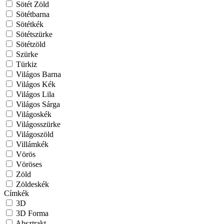
Sötét Zöld
Sötétbarna
Sötétkék
Sötétszürke
Sötétzöld
Szürke
Türkiz
Világos Barna
Világos Kék
Világos Lila
Világos Sárga
Világoskék
Világosszürke
Világoszöld
Villámkék
Vörös
Vöröses
Zöld
Zöldeskék
Címkék
3D
3D Forma
Absztrakt