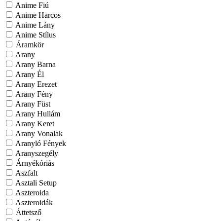
Anime Fiú
Anime Harcos
Anime Lány
Anime Stílus
Áramkör
Arany
Arany Barna
Arany Él
Arany Erezet
Arany Fény
Arany Füst
Arany Hullám
Arany Keret
Arany Vonalak
Aranyló Fények
Aranyszegély
Árnyékóriás
Aszfalt
Asztali Setup
Aszteroida
Aszteroidák
Áttetsző