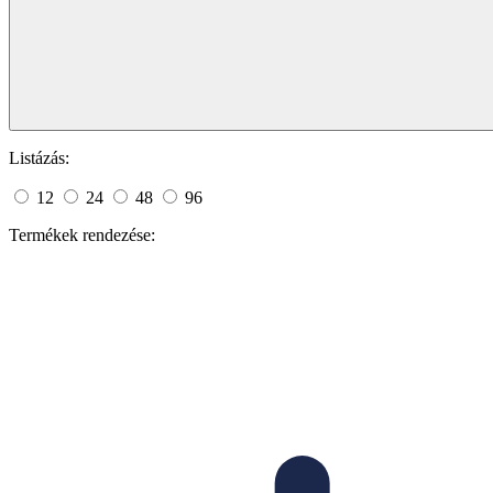
Listázás:
12
24
48
96
Termékek rendezése: