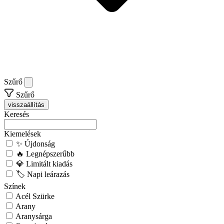
Szűrő
Szűrő
visszaállítás
Keresés
Kiemelések
✨ Újdonság
🔥 Legnépszerűbb
💎 Limitált kiadás
🏷️ Napi leárazás
Színek
Acél Szürke
Arany
Aranysárga