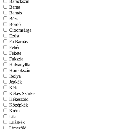
Barackszín
Barna
Barnás
Bézs
Bordó
Citromsárga
Ezüst
Fa Barnás
Fehér
Fekete
Fukszia
Halványlila
Homokszín
Ibolya
Jégkék
Kék
Kékes Szürke
Kékeszöld
Középkék
Krém
Lila
Liláskék
Limezöld