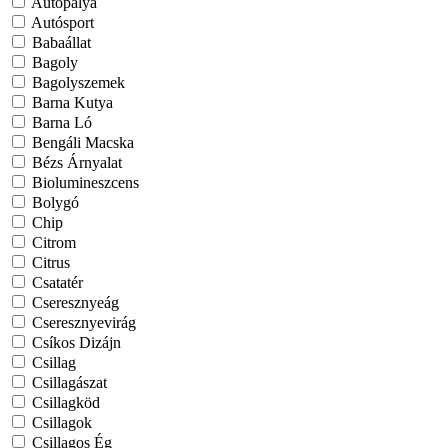
Autópálya
Autósport
Babaállat
Bagoly
Bagolyszemek
Barna Kutya
Barna Ló
Bengáli Macska
Bézs Árnyalat
Biolumineszcens
Bolygó
Chip
Citrom
Citrus
Csatatér
Cseresznyeág
Cseresznyevirág
Csíkos Dizájn
Csillag
Csillagászat
Csillagköd
Csillagok
Csillagos Ég