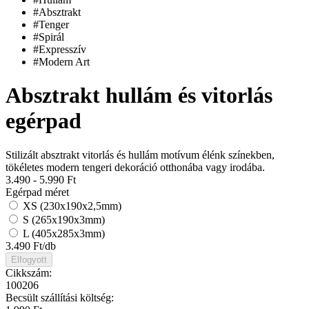
#Absztrakt
#Tenger
#Spirál
#Expresszív
#Modern Art
Absztrakt hullám és vitorlás
egérpad
Stilizált absztrakt vitorlás és hullám motívum élénk színekben,
tökéletes modern tengeri dekoráció otthonába vagy irodába.
3.490 - 5.990
Ft
Egérpad méret
XS (230x190x2,5mm)
S (265x190x3mm)
L (405x285x3mm)
3.490
Ft/db
Elfogyott
Cikkszám:
100206
Becsült szállítási költség: