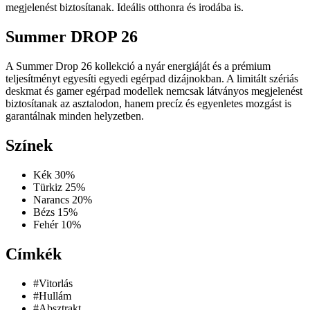
megjelenést biztosítanak. Ideális otthonra és irodába is.
Summer DROP 26
A Summer Drop 26 kollekció a nyár energiáját és a prémium
teljesítményt egyesíti egyedi egérpad dizájnokban. A limitált szériás
deskmat és gamer egérpad modellek nemcsak látványos megjelenést
biztosítanak az asztalodon, hanem precíz és egyenletes mozgást is
garantálnak minden helyzetben.
Színek
Kék
30%
Türkiz
25%
Narancs
20%
Bézs
15%
Fehér
10%
Címkék
#Vitorlás
#Hullám
#Absztrakt