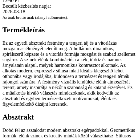
1.990 Ft
Becsült kézbesítés napja:
2026-08-18
Az árak bruttó árak (alanyi adómentes).
Termékleírás
Ez az egyedi absztrakt festmény a tengeri táj és a vitorlázás
mozgalmas élményét jeleníti meg. A hullámok dinamikus,
spirálszerű képzete és a vitorlás formája mozgást és szabad szellemet
sugároz. A színek élénk kombinációja a kék, türkiz és narancs
árnyalatain alapul, melyek harmonikus kontrasztot alkotnak. Az
alkotás modern, expresszív stílusa miatt ideális kiegészítő lehet
otthonába vagy irodájába, különösen a természet és tengeri témák
rajongói számára. A festmény vizuális lendülete élénk atmoszférát
teremt, amely inspirálja a nézőt a szabadság és kaland érzetével. Ez
a műalkotás kiváló választás mindazoknak, akik kedvelik az
absztrakt és egyben természetközeli motívumokat, élénk és
figyelemfelkeltő dizájnt keresnek.
Absztrakt
Dobd fel az asztalodat modern absztrakt egérpadokkal. Geometrikus
formák, élénk színek és kreatív minták közül választhatsz. Stílusos