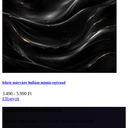
fekete márvány hullám mintás egérpad
3.490 - 5.990
Ft
Elfogyott
Iratkozz fel hírlevelünkre!
Akciók, újdonságok és exkluzív ajánlatok elsőként.