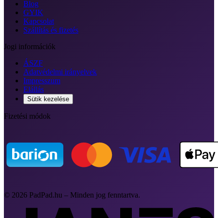
Blog
GYIK
Kapcsolat
Szállítás és fizetés
Jogi információk
ÁSZF
Adatvédelmi irányelvek
Impresszum
Elállás
Sütik kezelése
Fizetési módok
© 2026 PadPad.hu – Minden jog fenntartva.