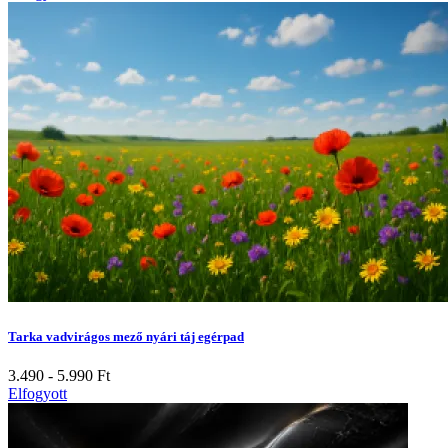
Tarka vadvirágos mező nyári táj egérpad
3.490 - 5.990
Ft
Elfogyott