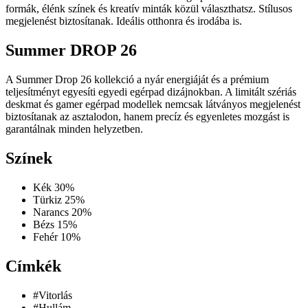
formák, élénk színek és kreatív minták közül választhatsz. Stílusos
megjelenést biztosítanak. Ideális otthonra és irodába is.
Summer DROP 26
A Summer Drop 26 kollekció a nyár energiáját és a prémium
teljesítményt egyesíti egyedi egérpad dizájnokban. A limitált szériás
deskmat és gamer egérpad modellek nemcsak látványos megjelenést
biztosítanak az asztalodon, hanem precíz és egyenletes mozgást is
garantálnak minden helyzetben.
Színek
Kék
30%
Türkiz
25%
Narancs
20%
Bézs
15%
Fehér
10%
Címkék
#Vitorlás
#Hullám