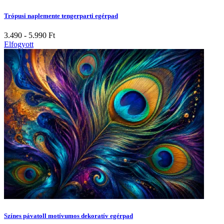
Trópusi naplemente tengerparti egérpad
3.490 - 5.990
Ft
Elfogyott
Színes pávatoll motívumos dekoratív egérpad