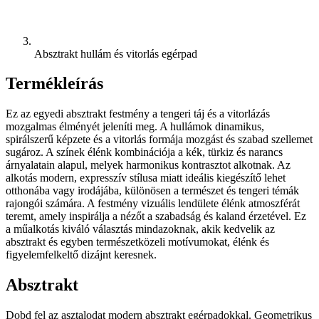
Absztrakt hullám és vitorlás egérpad
Termékleírás
Ez az egyedi absztrakt festmény a tengeri táj és a vitorlázás
mozgalmas élményét jeleníti meg. A hullámok dinamikus,
spirálszerű képzete és a vitorlás formája mozgást és szabad szellemet
sugároz. A színek élénk kombinációja a kék, türkiz és narancs
árnyalatain alapul, melyek harmonikus kontrasztot alkotnak. Az
alkotás modern, expresszív stílusa miatt ideális kiegészítő lehet
otthonába vagy irodájába, különösen a természet és tengeri témák
rajongói számára. A festmény vizuális lendülete élénk atmoszférát
teremt, amely inspirálja a nézőt a szabadság és kaland érzetével. Ez
a műalkotás kiváló választás mindazoknak, akik kedvelik az
absztrakt és egyben természetközeli motívumokat, élénk és
figyelemfelkeltő dizájnt keresnek.
Absztrakt
Dobd fel az asztalodat modern absztrakt egérpadokkal. Geometrikus