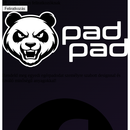
🎁 -10% kupon feliratkozóknak
Feliratkozás
Rendeld meg egyedi egérpadodat személyre szabott designnal és
kiváló minőségű anyagokkal!