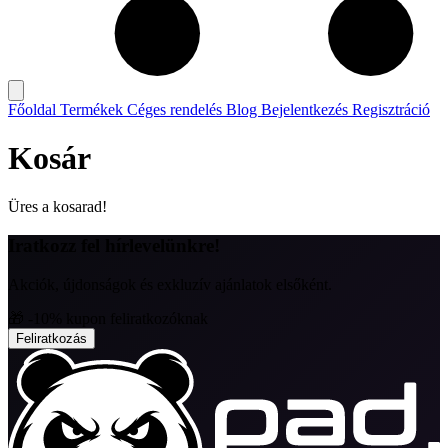
Főoldal
Termékek
Céges rendelés
Blog
Bejelentkezés
Regisztráció
Kosár
Üres a kosarad!
Iratkozz fel hírlevelünkre!
Akciók, újdonságok és exkluzív ajánlatok elsőként.
🎁 -10% kupon feliratkozóknak
Feliratkozás