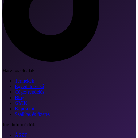
Hasznos oldalak
Termékek
Egyedi tervező
Céges rendelés
Blog
GYIK
Kapcsolat
Szállítás és fizetés
Jogi információk
ÁSZF