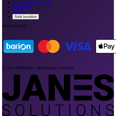
Adatvédelmi irányelvek
Impresszum
Elállás
Sütik kezelése
Fizetési módok
© 2026 PadPad.hu – Minden jog fenntartva.