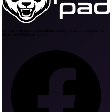
Rendeld meg egyedi egérpadodat személyre szabott designnal és
kiváló minőségű anyagokkal!