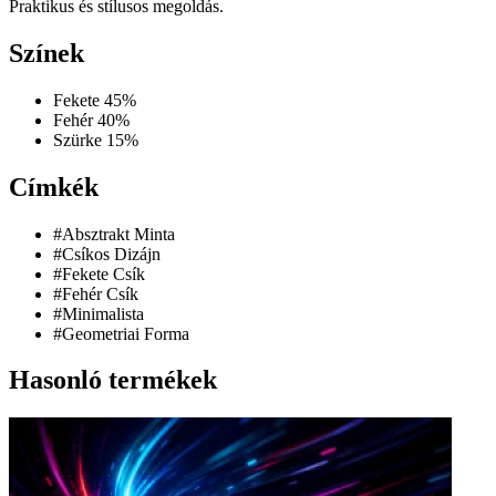
Praktikus és stílusos megoldás.
Színek
Fekete
45%
Fehér
40%
Szürke
15%
Címkék
#Absztrakt Minta
#Csíkos Dizájn
#Fekete Csík
#Fehér Csík
#Minimalista
#Geometriai Forma
Hasonló termékek