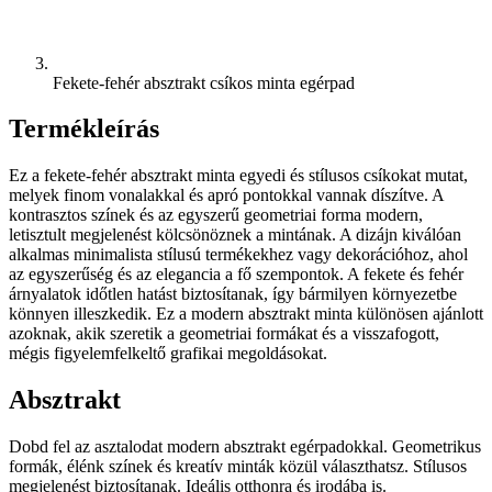
Fekete-fehér absztrakt csíkos minta egérpad
Termékleírás
Ez a fekete-fehér absztrakt minta egyedi és stílusos csíkokat mutat,
melyek finom vonalakkal és apró pontokkal vannak díszítve. A
kontrasztos színek és az egyszerű geometriai forma modern,
letisztult megjelenést kölcsönöznek a mintának. A dizájn kiválóan
alkalmas minimalista stílusú termékekhez vagy dekorációhoz, ahol
az egyszerűség és az elegancia a fő szempontok. A fekete és fehér
árnyalatok időtlen hatást biztosítanak, így bármilyen környezetbe
könnyen illeszkedik. Ez a modern absztrakt minta különösen ajánlott
azoknak, akik szeretik a geometriai formákat és a visszafogott,
mégis figyelemfelkeltő grafikai megoldásokat.
Absztrakt
Dobd fel az asztalodat modern absztrakt egérpadokkal. Geometrikus
formák, élénk színek és kreatív minták közül választhatsz. Stílusos
megjelenést biztosítanak. Ideális otthonra és irodába is.