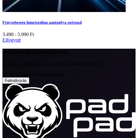
Fénysebesség futurisztikus autópálya egérpad
3.490 - 5.990
Ft
Elfogyott
Iratkozz fel hírlevelünkre!
Akciók, újdonságok és exkluzív ajánlatok elsőként.
🎁 -10% kupon feliratkozóknak
Feliratkozás