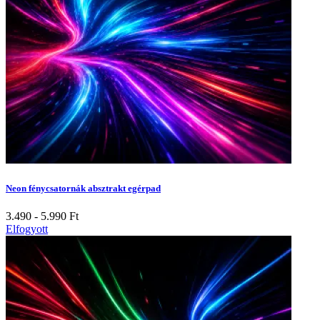
Neon fénycsatornák absztrakt egérpad
3.490 - 5.990
Ft
Elfogyott