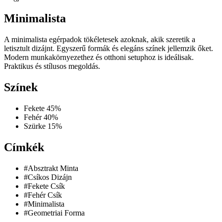
Minimalista
A minimalista egérpadok tökéletesek azoknak, akik szeretik a
letisztult dizájnt. Egyszerű formák és elegáns színek jellemzik őket.
Modern munkakörnyezethez és otthoni setuphoz is ideálisak.
Praktikus és stílusos megoldás.
Színek
Fekete
45%
Fehér
40%
Szürke
15%
Címkék
#Absztrakt Minta
#Csíkos Dizájn
#Fekete Csík
#Fehér Csík
#Minimalista
#Geometriai Forma