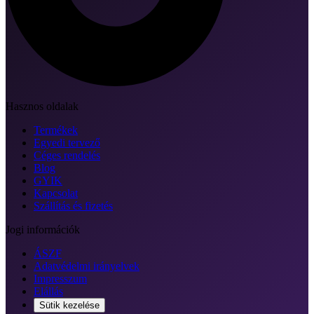
Hasznos oldalak
Termékek
Egyedi tervező
Céges rendelés
Blog
GYIK
Kapcsolat
Szállítás és fizetés
Jogi információk
ÁSZF
Adatvédelmi irányelvek
Impresszum
Elállás
Sütik kezelése