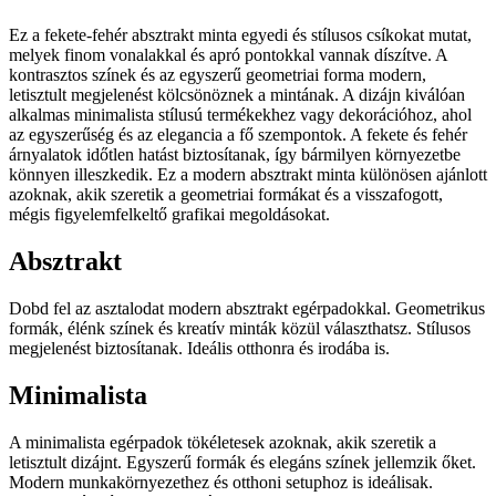
Ez a fekete-fehér absztrakt minta egyedi és stílusos csíkokat mutat,
melyek finom vonalakkal és apró pontokkal vannak díszítve. A
kontrasztos színek és az egyszerű geometriai forma modern,
letisztult megjelenést kölcsönöznek a mintának. A dizájn kiválóan
alkalmas minimalista stílusú termékekhez vagy dekorációhoz, ahol
az egyszerűség és az elegancia a fő szempontok. A fekete és fehér
árnyalatok időtlen hatást biztosítanak, így bármilyen környezetbe
könnyen illeszkedik. Ez a modern absztrakt minta különösen ajánlott
azoknak, akik szeretik a geometriai formákat és a visszafogott,
mégis figyelemfelkeltő grafikai megoldásokat.
Absztrakt
Dobd fel az asztalodat modern absztrakt egérpadokkal. Geometrikus
formák, élénk színek és kreatív minták közül választhatsz. Stílusos
megjelenést biztosítanak. Ideális otthonra és irodába is.
Minimalista
A minimalista egérpadok tökéletesek azoknak, akik szeretik a
letisztult dizájnt. Egyszerű formák és elegáns színek jellemzik őket.
Modern munkakörnyezethez és otthoni setuphoz is ideálisak.