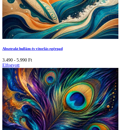
Absztrakt hullám és vitorlás egérpad
3.490 - 5.990
Ft
Elfogyott