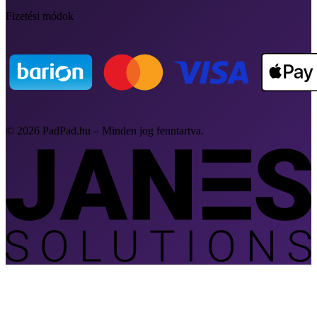
Fizetési módok
© 2026 PadPad.hu – Minden jog fenntartva.