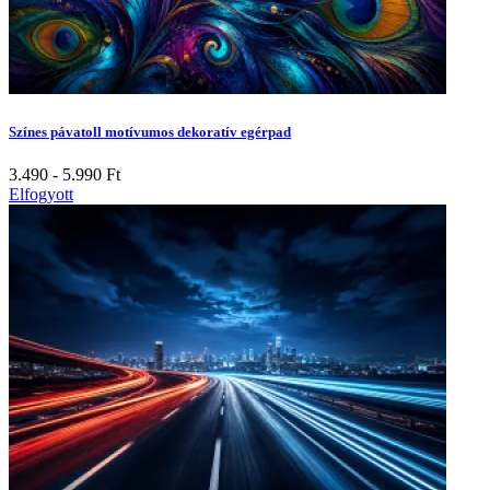
Színes pávatoll motívumos dekoratív egérpad
3.490 - 5.990
Ft
Elfogyott