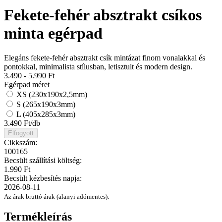
Fekete-fehér absztrakt csíkos
minta egérpad
Elegáns fekete-fehér absztrakt csík mintázat finom vonalakkal és
pontokkal, minimalista stílusban, letisztult és modern design.
3.490 - 5.990
Ft
Egérpad méret
XS (230x190x2,5mm)
S (265x190x3mm)
L (405x285x3mm)
3.490
Ft/db
Elfogyott
Cikkszám:
100165
Becsült szállítási költség:
1.990 Ft
Becsült kézbesítés napja:
2026-08-11
Az árak bruttó árak (alanyi adómentes).
Termékleírás