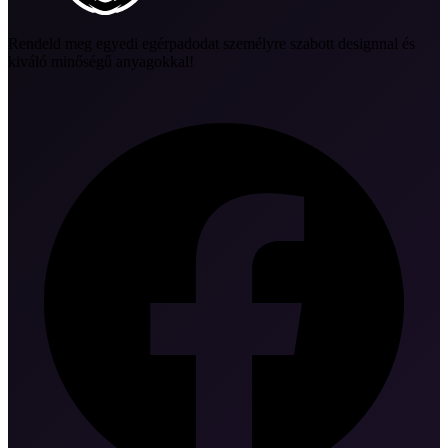
Rendeld meg egyedi egérpadodat személyre szabott designnal és
kiváló minőségű anyagokkal!