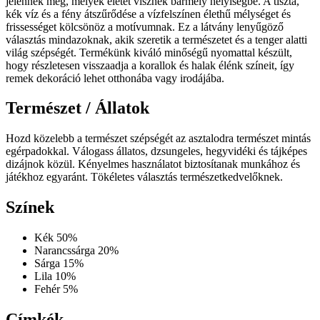
jelennek meg, melyek életet visznek bármely helyiségbe. A tiszta,
kék víz és a fény átszűrődése a vízfelszínen élethű mélységet és
frissességet kölcsönöz a motívumnak. Ez a látvány lenyűgöző
választás mindazoknak, akik szeretik a természetet és a tenger alatti
világ szépségét. Termékünk kiváló minőségű nyomattal készült,
hogy részletesen visszaadja a korallok és halak élénk színeit, így
remek dekoráció lehet otthonába vagy irodájába.
Természet / Állatok
Hozd közelebb a természet szépségét az asztalodra természet mintás
egérpadokkal. Válogass állatos, dzsungeles, hegyvidéki és tájképes
dizájnok közül. Kényelmes használatot biztosítanak munkához és
játékhoz egyaránt. Tökéletes választás természetkedvelőknek.
Színek
Kék
50%
Narancssárga
20%
Sárga
15%
Lila
10%
Fehér
5%
Címkék