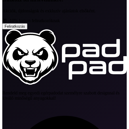
Akciók, újdonságok és exkluzív ajánlatok elsőként.
🎁 -10% kupon feliratkozóknak
Feliratkozás
Rendeld meg egyedi egérpadodat személyre szabott designnal és
kiváló minőségű anyagokkal!