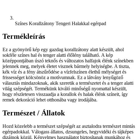
Színes Korallzátony Tengeri Halakkal egérpad
Termékleírás
Ez a gyönyörű kép egy gazdag korallzátony alatt készült, ahol
sokféle színes hal és tenger alatti élőlény található. A kép
középpontjában úszó teknős és változatos halfajok élénk színekben
jelennek meg, melyek életet visznek bármely helyiségbe. A tiszta,
kék víz és a fény átszűrődése a vízfelszínen élethű mélységet és
frissességet kölcsönöz a motívumnak. Ez a látvány lenyűgöző
választás mindazoknak, akik szeretik a természetet és a tenger alatti
világ szépségét. Termékünk kiváló minőségű nyomattal készült,
hogy részletesen visszaadja a korallok és halak élénk színeit, így
remek dekoráció lehet otthonába vagy irodájába.
Természet / Állatok
Hozd közelebb a természet szépségét az asztalodra természet mintás
egérpadokkal. Válogass állatos, dzsungeles, hegyvidéki és tájképes
dizájnok közül. Kényelmes használatot biztosítanak munkához és