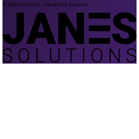
© 2026 PadPad.hu – Minden jog fenntartva.