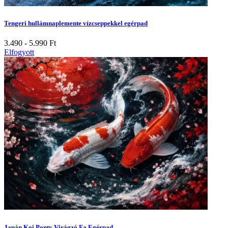
Tengeri hullámnaplemente vízcseppekkel egérpad
3.490 - 5.990
Ft
Elfogyott
Japán Koi Ponty Virágzó Fa Egérpad