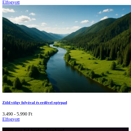
Elfogyott
Zöld völgy folyóval és erdővel egérpad
3.490 - 5.990
Ft
Elfogyott
Iratkozz fel hírlevelünkre!