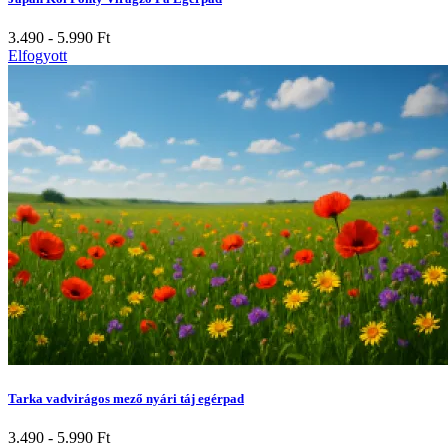
3.490 - 5.990
Ft
Elfogyott
Tarka vadvirágos mező nyári táj egérpad
3.490 - 5.990
Ft