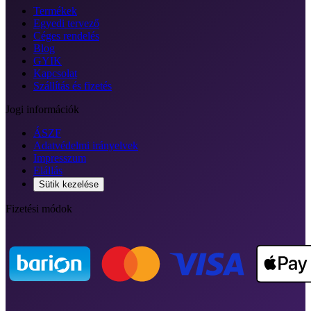
Termékek
Egyedi tervező
Céges rendelés
Blog
GYIK
Kapcsolat
Szállítás és fizetés
Jogi információk
ÁSZF
Adatvédelmi irányelvek
Impresszum
Elállás
Sütik kezelése
Fizetési módok