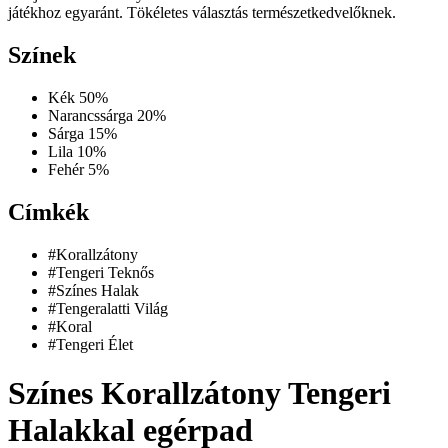
játékhoz egyaránt. Tökéletes választás természetkedvelőknek.
Színek
Kék
50%
Narancssárga
20%
Sárga
15%
Lila
10%
Fehér
5%
Címkék
#Korallzátony
#Tengeri Teknős
#Színes Halak
#Tengeralatti Világ
#Koral
#Tengeri Élet
Színes Korallzátony Tengeri
Halakkal egérpad