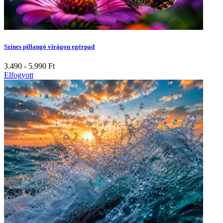
Színes pillangó virágon egérpad
3.490 - 5.990
Ft
Elfogyott