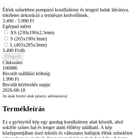
Élénk színekben pompázó korallzátony és tengeri halak látványa,
tökéletes dekoráció a természet kedvelőinek.
3.490 - 5.990
Ft
Egérpad méret
XS (230x190x2,5mm)
S (265x190x3mm)
L (405x285x3mm)
3.490
Ft/db
Elfogyott
Cikkszám:
100086
Becsült szállítási költség:
1.990 Ft
Becsült kézbesítés napja:
2026-08-18
Az árak bruttó árak (alanyi adómentes).
Termékleírás
Ez a gyönyörű kép egy gazdag korallzátony alatt készült, ahol
sokféle színes hal és tenger alatti élőlény található. A kép
középpontjában úszó teknős és változatos halfajok élénk színekben