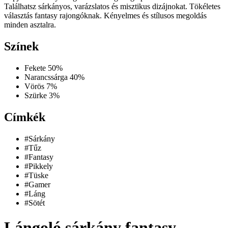
Találhatsz sárkányos, varázslatos és misztikus dizájnokat. Tökéletes
választás fantasy rajongóknak. Kényelmes és stílusos megoldás
minden asztalra.
Színek
Fekete
50%
Narancssárga
40%
Vörös
7%
Szürke
3%
Címkék
#Sárkány
#Tűz
#Fantasy
#Pikkely
#Tüske
#Gamer
#Láng
#Sötét
Lángoló sárkány fantasy