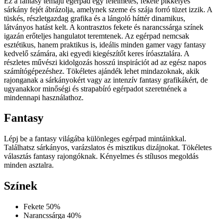
Ez a fantasy témájú egérpad egy félelmetes, fekete pikkelyes
sárkány fejét ábrázolja, amelynek szeme és szája forró tüzet izzik. A
tüskés, részletgazdag grafika és a lángoló háttér dinamikus,
látványos hatást kelt. A kontrasztos fekete és narancssárga színek
igazán erőteljes hangulatot teremtenek. Az egérpad nemcsak
esztétikus, hanem praktikus is, ideális minden gamer vagy fantasy
kedvelő számára, aki egyedi kiegészítőt keres íróasztalára. A
részletes művészi kidolgozás hosszú inspirációt ad az egész napos
számítógépezéshez. Tökéletes ajándék lehet mindazoknak, akik
rajonganak a sárkányokért vagy az intenzív fantasy grafikákért, de
ugyanakkor minőségi és strapabíró egérpadot szeretnének a
mindennapi használathoz.
Fantasy
Lépj be a fantasy világába különleges egérpad mintáinkkal.
Találhatsz sárkányos, varázslatos és misztikus dizájnokat. Tökéletes
választás fantasy rajongóknak. Kényelmes és stílusos megoldás
minden asztalra.
Színek
Fekete
50%
Narancssárga
40%