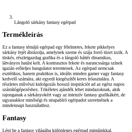
Lángoló sárkány fantasy egérpad
Termékleírás
Ez a fantasy témájú egérpad egy félelmetes, fekete pikkelyes
sárkány fejét ábrázolja, amelynek szeme és szája forró tüzet izzik. A
tüskés, részletgazdag grafika és a lángoló háttér dinamikus,
látványos hatást kelt. A kontrasztos fekete és narancssárga színek
igazán erőteljes hangulatot teremtenek. Az egérpad nemcsak
esztétikus, hanem praktikus is, ideális minden gamer vagy fantasy
kedvelő számára, aki egyedi kiegészítőt keres íróasztalára. A
részletes művészi kidolgozás hosszú inspirációt ad az egész napos
számítógépezéshez. Tökéletes ajándék lehet mindazoknak, akik
rajonganak a sárkányokért vagy az intenzív fantasy grafikákért, de
ugyanakkor minőségi és strapabíró egérpadot szeretnének a
mindennapi használathoz.
Fantasy
Lépj be a fantasy világába különleges egérpad mintáinkkal.