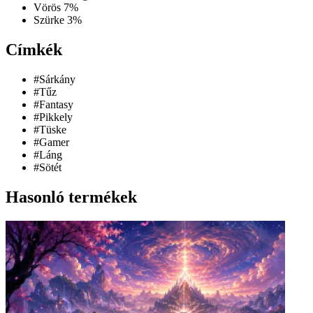
Vörös
7%
Szürke
3%
Címkék
#Sárkány
#Tűz
#Fantasy
#Pikkely
#Tüske
#Gamer
#Láng
#Sötét
Hasonló termékek