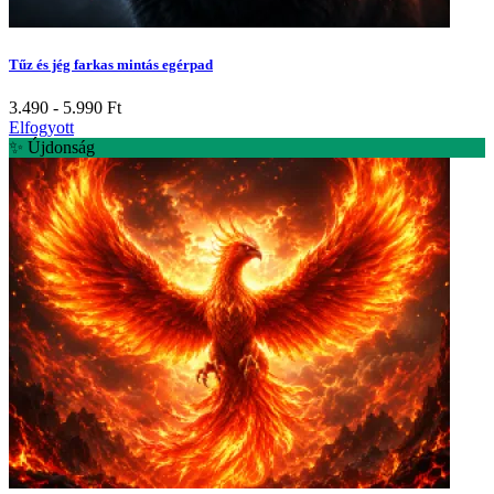
Tűz és jég farkas mintás egérpad
3.490 - 5.990
Ft
Elfogyott
✨ Újdonság