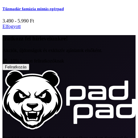
Tűzmadár fantázia mintás egérpad
3.490 - 5.990
Ft
Elfogyott
Iratkozz fel hírlevelünkre!
Akciók, újdonságok és exkluzív ajánlatok elsőként.
🎁 -10% kupon feliratkozóknak
Feliratkozás