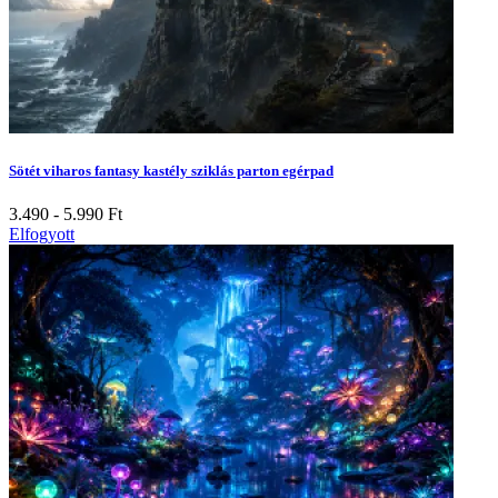
Sötét viharos fantasy kastély sziklás parton egérpad
3.490 - 5.990
Ft
Elfogyott