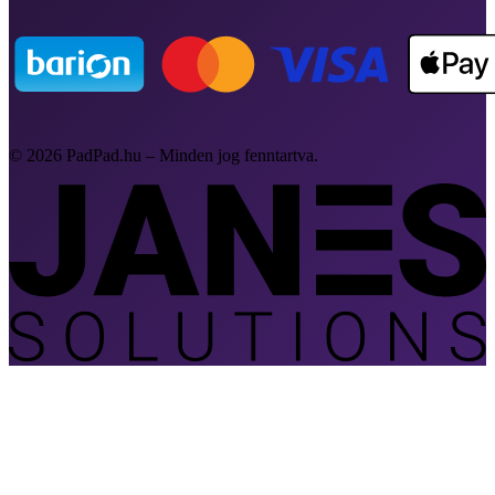
© 2026 PadPad.hu – Minden jog fenntartva.