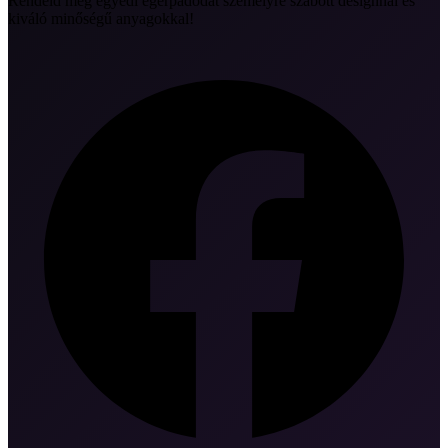
Rendeld meg egyedi egérpadodat személyre szabott designnal és
kiváló minőségű anyagokkal!