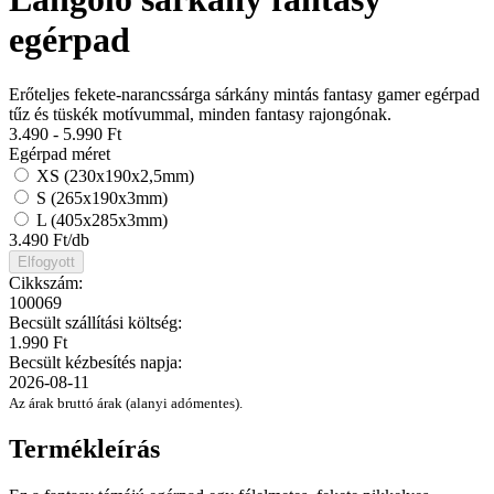
egérpad
Erőteljes fekete-narancssárga sárkány mintás fantasy gamer egérpad
tűz és tüskék motívummal, minden fantasy rajongónak.
3.490 - 5.990
Ft
Egérpad méret
XS (230x190x2,5mm)
S (265x190x3mm)
L (405x285x3mm)
3.490
Ft/db
Elfogyott
Cikkszám:
100069
Becsült szállítási költség:
1.990 Ft
Becsült kézbesítés napja:
2026-08-11
Az árak bruttó árak (alanyi adómentes).
Termékleírás