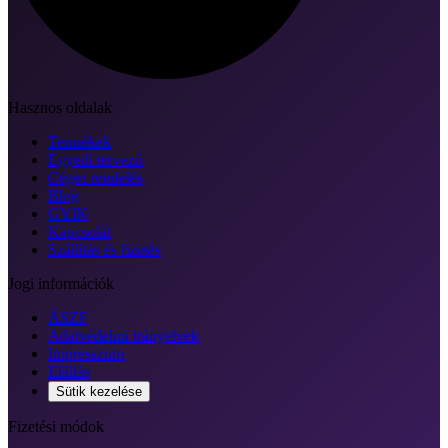
Hasznos oldalak
Termékek
Egyedi tervező
Céges rendelés
Blog
GYIK
Kapcsolat
Szállítás és fizetés
Jogi információk
ÁSZF
Adatvédelmi irányelvek
Impresszum
Elállás
Sütik kezelése
Fizetési módok