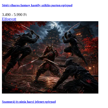
Sötét viharos fantasy kastély sziklás parton egérpad
3.490 - 5.990
Ft
Elfogyott
Szamuráj és ninja harci jelenet egérpad