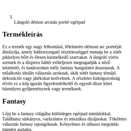
Lángoló démon arcmás portré egérpad
Termékleírás
Ez a termék egy nagy felbontású, félelmetes démoni arc portréját
ábrázolja, amely hátborzongató részletességgel mutatja be a sötét
pikkelyes bőrt és élesen kiemelkedő szarvakat. A lángoló vörös
szemek és a tűzpiros háttér erőteljesen megragadják a néző
tekintetét, és határozottan mély fantasy hangulatot árasztanak. A
műalkotás ideális választás azoknak, akik sötét fantasy témájú
dekorációt vagy játékokat kedvelnek. A részletes kidolgozottság
révén ez a kép igazán figyelemfelkeltő és egyedi dísze lehet
bármilyen gyűjteménynek vagy terméknek.
Fantasy
Lépj be a fantasy világába különleges egérpad mintáinkkal.
Találhatsz sárkányos, varázslatos és misztikus dizájnokat. Tökéletes
választás fantasy rajongóknak. Kényelmes és stílusos megoldás
minden asztalra.