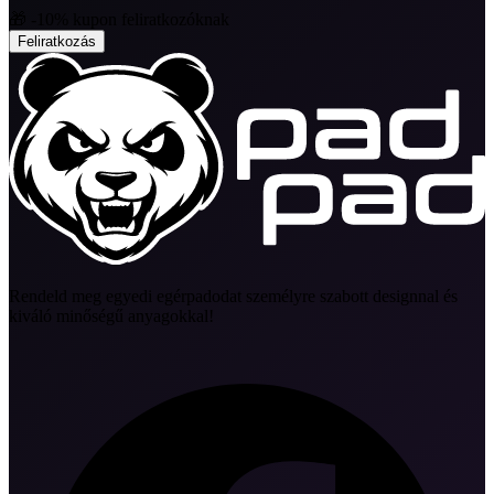
🎁 -10% kupon feliratkozóknak
Feliratkozás
Rendeld meg egyedi egérpadodat személyre szabott designnal és
kiváló minőségű anyagokkal!