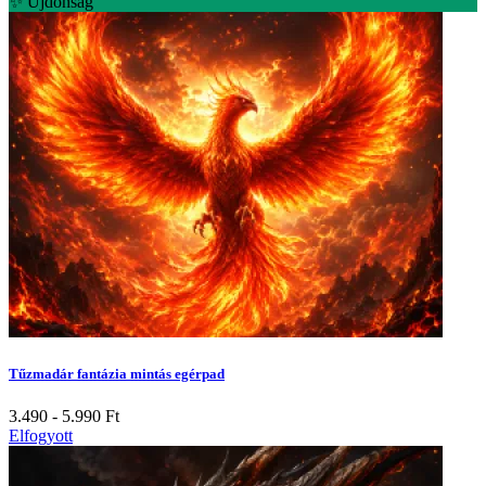
✨ Újdonság
Tűzmadár fantázia mintás egérpad
3.490 - 5.990
Ft
Elfogyott