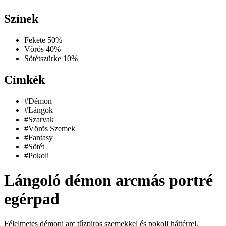
Színek
Fekete
50%
Vörös
40%
Sötétszürke
10%
Címkék
#Démon
#Lángok
#Szarvak
#Vörös Szemek
#Fantasy
#Sötét
#Pokoli
Lángoló démon arcmás portré
egérpad
Félelmetes démoni arc tűzpiros szemekkel és pokoli háttérrel,