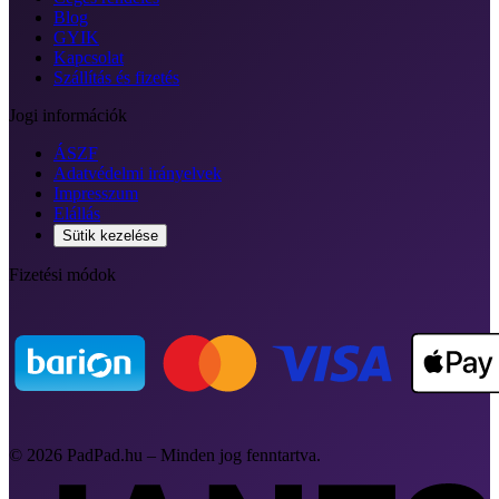
Blog
GYIK
Kapcsolat
Szállítás és fizetés
Jogi információk
ÁSZF
Adatvédelmi irányelvek
Impresszum
Elállás
Sütik kezelése
Fizetési módok
© 2026 PadPad.hu – Minden jog fenntartva.