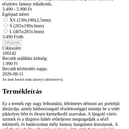
részletes fantasy műalkotás.
3.490 - 5.990
Ft
Egérpad méret
XS (230x190x2,5mm)
S (265x190x3mm)
L (405x285x3mm)
3.490
Ft/db
Elfogyott
Cikkszám:
100142
Becsült szállítási költség:
1.990 Ft
Becsült kézbesítés napja:
2026-08-11
Az árak bruttó árak (alanyi adómentes).
Termékleírás
Ez a termék egy nagy felbontású, félelmetes démoni arc portréját
ábrázolja, amely hátborzongató részletességgel mutatja be a sötét
pikkelyes bőrt és élesen kiemelkedő szarvakat. A lángoló vörös
szemek és a tűzpiros háttér erőteljesen megragadják a néző
tekintetét, és határozottan mély fantasy hangulatot árasztanak. A