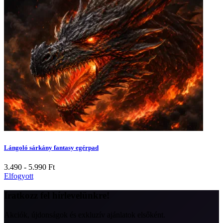
Lángoló sárkány fantasy egérpad
3.490 - 5.990
Ft
Elfogyott
Iratkozz fel hírlevelünkre!
Akciók, újdonságok és exkluzív ajánlatok elsőként.