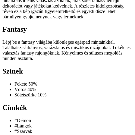
műalkotás ideális választás azoknak, akik sötét fantasy témájú
dekorációt vagy játékokat kedvelnek. A részletes kidolgozottság
révén ez a kép igazán figyelemfelkeltő és egyedi dísze lehet
bármilyen gyűjteménynek vagy terméknek.
Fantasy
Lépj be a fantasy világába különleges egérpad mintáinkkal.
Találhatsz sárkányos, varázslatos és misztikus dizájnokat. Tökéletes
választás fantasy rajongóknak. Kényelmes és stílusos megoldás
minden asztalra.
Színek
Fekete
50%
Vörös
40%
Sötétszürke
10%
Címkék
#Démon
#Lángok
#Szarvak