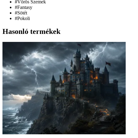
#Vörös Szemek
#Fantasy
#Sötét
#Pokoli
Hasonló termékek