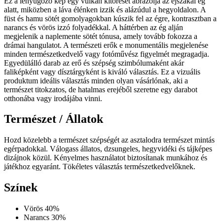
Ez a lenyűgöző kép egy vulkán kitörését ábrázolja az éjszakai ég
alatt, miközben a láva élénken izzik és alázúdul a hegyoldalon. A
füst és hamu sötét gomolyagokban kúszik fel az égre, kontrasztban a
narancs és vörös izzó folyadékkal. A háttérben az ég alján
megjelenik a naplemente sötét tónusa, amely tovább fokozza a
drámai hangulatot. A természeti erők e monumentális megjelenése
minden természetkedvelő vagy fotóművész figyelmét megragadja.
Egyedülálló darab az erő és szépség szimbólumaként akár
faliképként vagy dísztárgyként is kiváló választás. Ez a vizuális
produktum ideális választás minden olyan vásárlónak, aki a
természet titokzatos, de hatalmas erejéből szeretne egy darabot
otthonába vagy irodájába vinni.
Természet / Állatok
Hozd közelebb a természet szépségét az asztalodra természet mintás
egérpadokkal. Válogass állatos, dzsungeles, hegyvidéki és tájképes
dizájnok közül. Kényelmes használatot biztosítanak munkához és
játékhoz egyaránt. Tökéletes választás természetkedvelőknek.
Színek
Vörös
40%
Narancs
30%