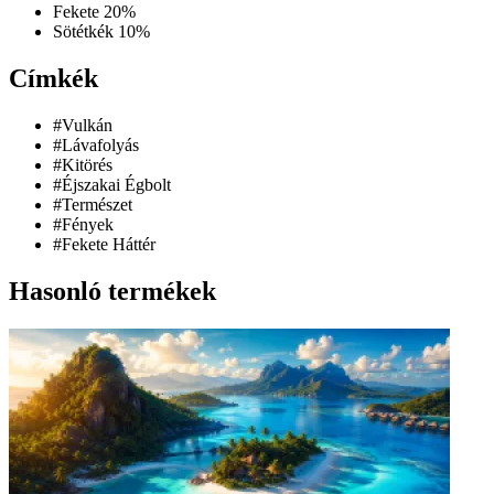
Fekete
20%
Sötétkék
10%
Címkék
#Vulkán
#Lávafolyás
#Kitörés
#Éjszakai Égbolt
#Természet
#Fények
#Fekete Háttér
Hasonló termékek