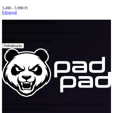
3.490 - 5.990
Ft
Elfogyott
Iratkozz fel hírlevelünkre!
Akciók, újdonságok és exkluzív ajánlatok elsőként.
🎁 -10% kupon feliratkozóknak
Feliratkozás
Rendeld meg egyedi egérpadodat személyre szabott designnal és
kiváló minőségű anyagokkal!