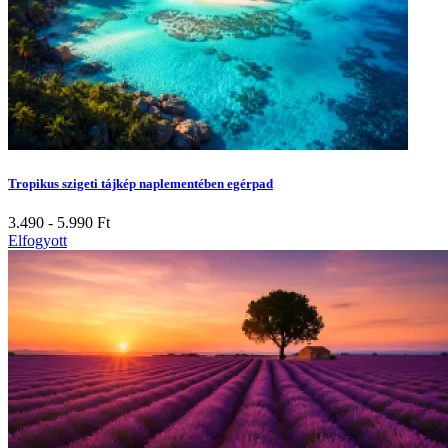
Tropikus szigeti tájkép naplementében egérpad
3.490 - 5.990
Ft
Elfogyott