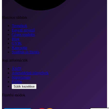
Hasznos oldalak
Termékek
Egyedi tervező
Céges rendelés
Blog
GYIK
Kapcsolat
Szállítás és fizetés
Jogi információk
ÁSZF
Adatvédelmi irányelvek
Impresszum
Elállás
Sütik kezelése
Fizetési módok