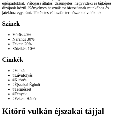
egérpadokkal. Válogass állatos, dzsungeles, hegyvidéki és tájképes
dizájnok közül. Kényelmes használatot biztosítanak munkához és
játékhoz egyaránt. Tökéletes választás természetkedvelőknek.
Színek
Vörös
40%
Narancs
30%
Fekete
20%
Sötétkék
10%
Címkék
#Vulkán
#Lávafolyás
#Kitörés
#Éjszakai Égbolt
#Természet
#Fények
#Fekete Háttér
Kitörő vulkán éjszakai tájjal