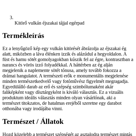
Kitörő vulkán éjszakai tájjal egérpad
Termékleírás
Ez a lenyűgöző kép egy vulkán kitörését ábrázolja az éjszakai ég
alatt, miközben a láva élénken izzik és alázúdul a hegyoldalon. A
füst és hamu sötét gomolyagokban kúszik fel az égre, kontrasztban a
narancs és vörös izzó folyadékkal. A háttérben az ég alján
megjelenik a naplemente sötét tónusa, amely tovább fokozza a
drámai hangulatot. A természeti erők e monumentális megjelenése
minden természetkedvelő vagy fotóművész figyelmét megragadja.
Egyedülálló darab az erő és szépség szimbólumaként akár
faliképként vagy dísztárgyként is kiváló választás. Ez a vizuális
produktum ideális választás minden olyan vásárlónak, aki a
természet titokzatos, de hatalmas erejéből szeretne egy darabot
otthonába vagy irodájába vinni.
Természet / Állatok
Hozd közelebb a természet szépségét az asztalodra természet mintás