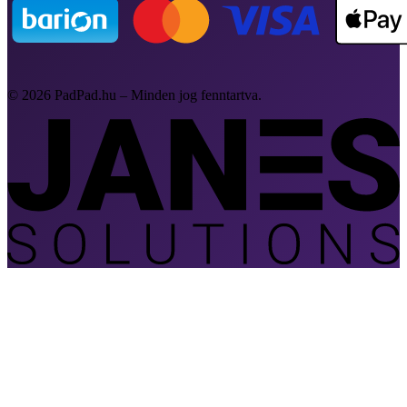
© 2026 PadPad.hu – Minden jog fenntartva.