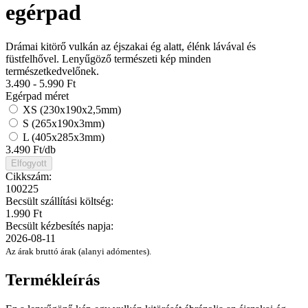
egérpad
Drámai kitörő vulkán az éjszakai ég alatt, élénk lávával és
füstfelhővel. Lenyűgöző természeti kép minden
természetkedvelőnek.
3.490 - 5.990
Ft
Egérpad méret
XS (230x190x2,5mm)
S (265x190x3mm)
L (405x285x3mm)
3.490
Ft/db
Elfogyott
Cikkszám:
100225
Becsült szállítási költség:
1.990 Ft
Becsült kézbesítés napja:
2026-08-11
Az árak bruttó árak (alanyi adómentes).
Termékleírás