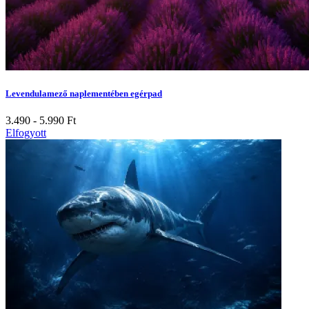
Levendulamező naplementében egérpad
3.490 - 5.990
Ft
Elfogyott