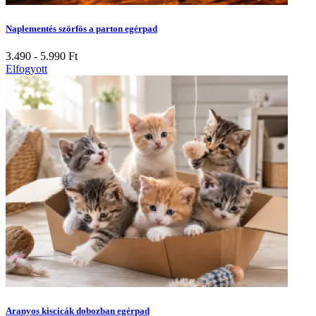
Naplementés szörfös a parton egérpad
3.490 - 5.990
Ft
Elfogyott
Aranyos kiscicák dobozban egérpad