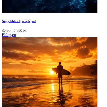
Nagy fehér cápa egérpad
3.490 - 5.990
Ft
Elfogyott