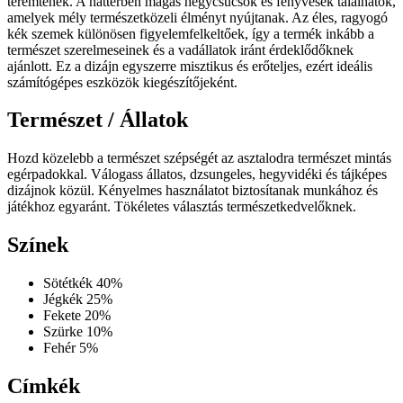
teremtenek. A háttérben magas hegycsúcsok és fenyvesek találhatók,
amelyek mély természetközeli élményt nyújtanak. Az éles, ragyogó
kék szemek különösen figyelemfelkeltőek, így a termék inkább a
természet szerelmeseinek és a vadállatok iránt érdeklődőknek
ajánlott. Ez a dizájn egyszerre misztikus és erőteljes, ezért ideális
számítógépes eszközök kiegészítőjeként.
Természet / Állatok
Hozd közelebb a természet szépségét az asztalodra természet mintás
egérpadokkal. Válogass állatos, dzsungeles, hegyvidéki és tájképes
dizájnok közül. Kényelmes használatot biztosítanak munkához és
játékhoz egyaránt. Tökéletes választás természetkedvelőknek.
Színek
Sötétkék
40%
Jégkék
25%
Fekete
20%
Szürke
10%
Fehér
5%
Címkék