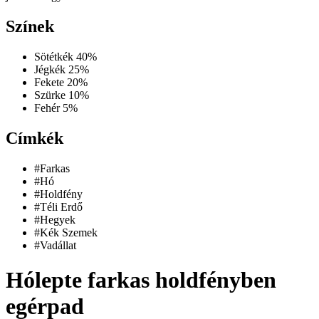
Színek
Sötétkék
40%
Jégkék
25%
Fekete
20%
Szürke
10%
Fehér
5%
Címkék
#Farkas
#Hó
#Holdfény
#Téli Erdő
#Hegyek
#Kék Szemek
#Vadállat
Hólepte farkas holdfényben
egérpad