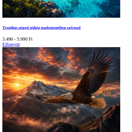
Tropikus szigeti tájkép naplementében egérpad
3.490 - 5.990
Ft
Elfogyott