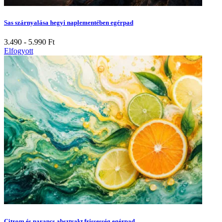
Sas szárnyalása hegyi naplementében egérpad
3.490 - 5.990
Ft
Elfogyott
Citrom és narancs absztrakt frissesség egérpad