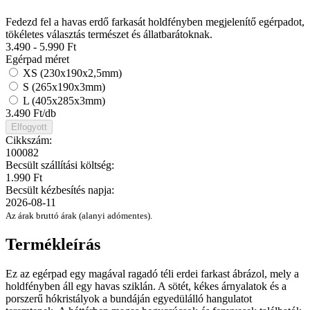
Fedezd fel a havas erdő farkasát holdfényben megjelenítő egérpadot,
tökéletes választás természet és állatbarátoknak.
3.490 - 5.990
Ft
Egérpad méret
XS (230x190x2,5mm)
S (265x190x3mm)
L (405x285x3mm)
3.490
Ft/db
Elfogyott
Cikkszám:
100082
Becsült szállítási költség:
1.990 Ft
Becsült kézbesítés napja:
2026-08-11
Az árak bruttó árak (alanyi adómentes).
Termékleírás
Ez az egérpad egy magával ragadó téli erdei farkast ábrázol, mely a
holdfényben áll egy havas sziklán. A sötét, kékes árnyalatok és a
porszerű hókristályok a bundáján egyedülálló hangulatot