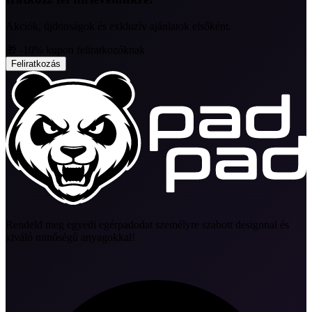
Akciók, újdonságok és exkluzív ajánlatok elsőként.
🎁 -10% kupon feliratkozóknak
Feliratkozás
Rendeld meg egyedi egérpadodat személyre szabott designnal és
kiváló minőségű anyagokkal!