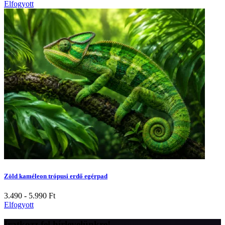
Elfogyott
Zöld kaméleon trópusi erdő egérpad
3.490 - 5.990
Ft
Elfogyott
Iratkozz fel hírlevelünkre!