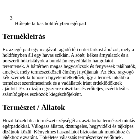
Hólepte farkas holdfényben egérpad
Termékleírás
Ez az egérpad egy magával ragadó téli erdei farkast ábrázol, mely a
holdfényben áll egy havas sziklán. A sötét, kékes árnyalatok és a
porszerű hókristályok a bundáján egyedülálló hangulatot
teremtenek. A háttérben magas hegycsúcsok és fenyvesek találhatók,
amelyek mély természetközeli élményt nyújtanak. Az éles, ragyogó
kék szemek különösen figyelemfelkeltőek, így a termék inkább a
természet szerelmeseinek és a vadállatok iránt érdeklődőknek
ajánlott. Ez a dizájn egyszerre misztikus és erőteljes, ezért ideális
számítógépes eszközök kiegészítőjeként.
Természet / Állatok
Hozd közelebb a természet szépségét az asztalodra természet mintás
egérpadokkal. Válogass állatos, dzsungeles, hegyvidéki és tájképes
dizájnok közül. Kényelmes használatot biztosítanak munkához és
játékhoz egyaránt. Tökéletes választás természetkedvelőknek.