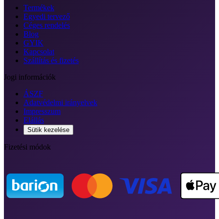
Termékek
Egyedi tervező
Céges rendelés
Blog
GYIK
Kapcsolat
Szállítás és fizetés
Jogi információk
ÁSZF
Adatvédelmi irányelvek
Impresszum
Elállás
Sütik kezelése
Fizetési módok