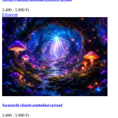
3.490 - 5.990
Ft
Elfogyott
Varázserdő világító gombákkal egérpad
3.490 - 5.990
Ft