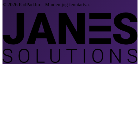
© 2026 PadPad.hu – Minden jog fenntartva.