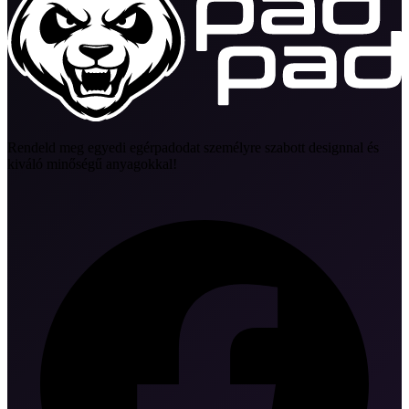
Rendeld meg egyedi egérpadodat személyre szabott designnal és
kiváló minőségű anyagokkal!