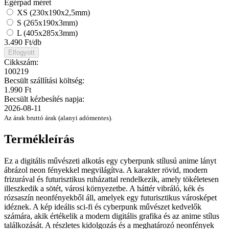
Egérpad méret
XS (230x190x2,5mm)
S (265x190x3mm)
L (405x285x3mm)
3.490
Ft/db
Elfogyott
Cikkszám:
100219
Becsült szállítási költség:
1.990 Ft
Becsült kézbesítés napja:
2026-08-11
Az árak bruttó árak (alanyi adómentes).
Termékleírás
Ez a digitális művészeti alkotás egy cyberpunk stílusú anime lányt
ábrázol neon fényekkel megvilágítva. A karakter rövid, modern
frizurával és futurisztikus ruházattal rendelkezik, amely tökéletesen
illeszkedik a sötét, városi környezetbe. A háttér vibráló, kék és
rózsaszín neonfényekből áll, amelyek egy futurisztikus városképet
idéznek. A kép ideális sci-fi és cyberpunk művészet kedvelők
számára, akik értékelik a modern digitális grafika és az anime stílus
találkozását. A részletes kidolgozás és a meghatározó neonfények