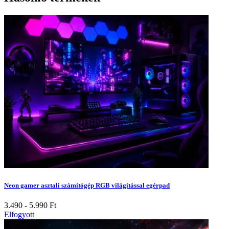
Neon gamer asztali számítógép RGB világítással egérpad
3.490 - 5.990
Ft
Elfogyott