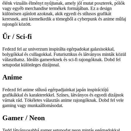
élénk vizuális élményt nyújtanak, amely jól mutat poszterek, pólók
vagy egyéb merchandise termékek formájában. Ez a design
különösen ajánlott azoknak, akik egyedi és stílusos grafikát
keresnek, ami kiemelkedik a tömegből a cyberpunk és anime műfaj
rajongói között.
Űr / Sci-fi
Fedezd fel az univerzum inspirálta egérpadokat galaxisokkal,
bolygókkal és csillagokkal. Futurisztikus és látványos minták közül
választhatsz. Ideális gamereknek és sci-fi rajongóknak. Dobd fel
setupodat különleges dizájnnal.
Anime
Fedezd fel anime stílusú egérpadjainkat japán inspirációjú
grafikákkal és karakterekkel. Színes, látványos és egyedi dizájnok
várnak rád. Tökéletes választás anime rajongóknak. Dobd fel vele
gaming vagy munkaállomásodat.
Gamer / Neon
Tedd látványosabbá gamer setupodat neon mintás egérpadokkal.