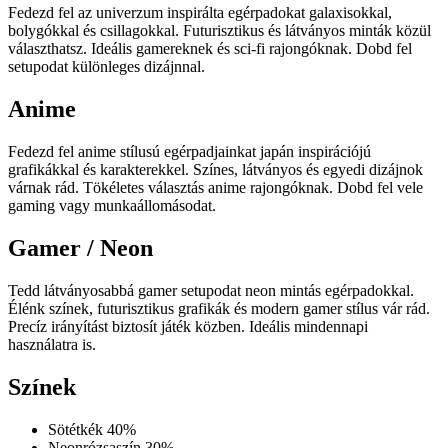
Fedezd fel az univerzum inspirálta egérpadokat galaxisokkal,
bolygókkal és csillagokkal. Futurisztikus és látványos minták közül
választhatsz. Ideális gamereknek és sci-fi rajongóknak. Dobd fel
setupodat különleges dizájnnal.
Anime
Fedezd fel anime stílusú egérpadjainkat japán inspirációjú
grafikákkal és karakterekkel. Színes, látványos és egyedi dizájnok
várnak rád. Tökéletes választás anime rajongóknak. Dobd fel vele
gaming vagy munkaállomásodat.
Gamer / Neon
Tedd látványosabbá gamer setupodat neon mintás egérpadokkal.
Élénk színek, futurisztikus grafikák és modern gamer stílus vár rád.
Precíz irányítást biztosít játék közben. Ideális mindennapi
használatra is.
Színek
Sötétkék
40%
Neonrózsaszín
30%