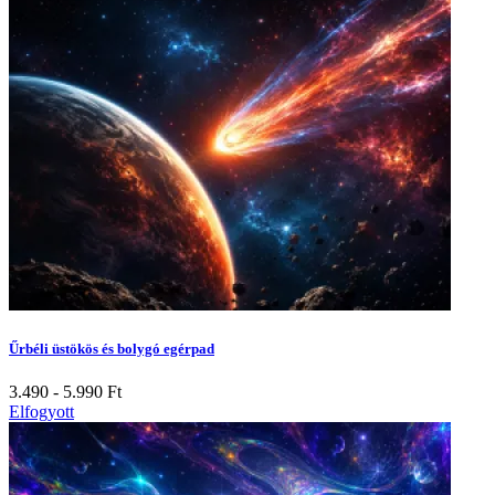
Űrbéli üstökös és bolygó egérpad
3.490 - 5.990
Ft
Elfogyott