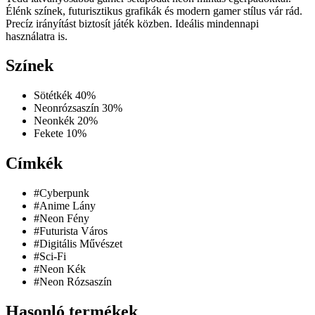
Élénk színek, futurisztikus grafikák és modern gamer stílus vár rád.
Precíz irányítást biztosít játék közben. Ideális mindennapi
használatra is.
Színek
Sötétkék
40%
Neonrózsaszín
30%
Neonkék
20%
Fekete
10%
Címkék
#Cyberpunk
#Anime Lány
#Neon Fény
#Futurista Város
#Digitális Művészet
#Sci-Fi
#Neon Kék
#Neon Rózsaszín
Hasonló termékek