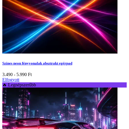
Színes neon fényvonalak absztrakt egérpad
3.490 - 5.990
Ft
Elfogyott
🔥 Legnépszerűbb