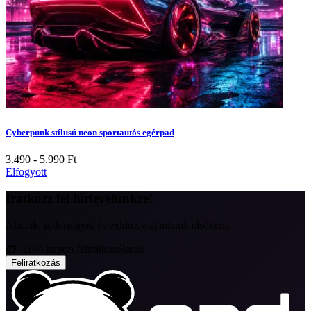
Cyberpunk stílusú neon sportautós egérpad
3.490 - 5.990
Ft
Elfogyott
Iratkozz fel hírlevelünkre!
Akciók, újdonságok és exkluzív ajánlatok elsőként.
🎁 -10% kupon feliratkozóknak
Feliratkozás