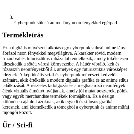
Cyberpunk stílusú anime lány neon fényekkel egérpad
Termékleírás
Ez a digitális művészeti alkotás egy cyberpunk stílusú anime lányt
ábrázol neon fényekkel megvilágítva. A karakter rövid, modern
frizurával és futurisztikus ruházattal rendelkezik, amely tökéletesen
illeszkedik a sötét, városi környezetbe. A háttér vibráló, kék és
rózsaszín neonfényekből áll, amelyek egy futurisztikus városképet
idéznek. A kép ideális sci-fi és cyberpunk művészet kedvelők
számára, akik értékelik a modern digitális grafika és az anime stílus
találkozását. A részletes kidolgozás és a meghatározó neonfények
élénk vizuális élményt nyújtanak, amely jól mutat poszterek, pólók
vagy egyéb merchandise termékek formájában. Ez a design
különösen ajánlott azoknak, akik egyedi és stílusos grafikát
keresnek, ami kiemelkedik a tömegből a cyberpunk és anime műfaj
rajongói között.
Űr / Sci-fi