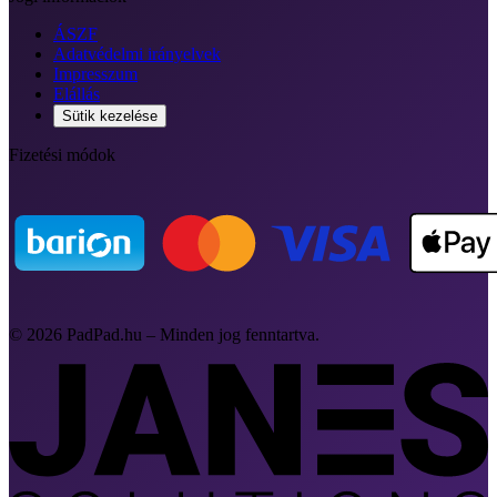
ÁSZF
Adatvédelmi irányelvek
Impresszum
Elállás
Sütik kezelése
Fizetési módok
© 2026 PadPad.hu – Minden jog fenntartva.