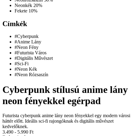
Neonkék
20%
Fekete
10%
Címkék
#Cyberpunk
#Anime Lány
#Neon Fény
#Futurista Város
#Digitális Művészet
#Sci-Fi
#Neon Kék
#Neon Rózsaszín
Cyberpunk stílusú anime lány
neon fényekkel egérpad
Futurista cyberpunk anime lány neon fényekkel egy modern városi
háttér előtt. Ideális sci-fi rajongóknak és digitális művészet
kedvelőknek.
3.490 - 5.990
Ft